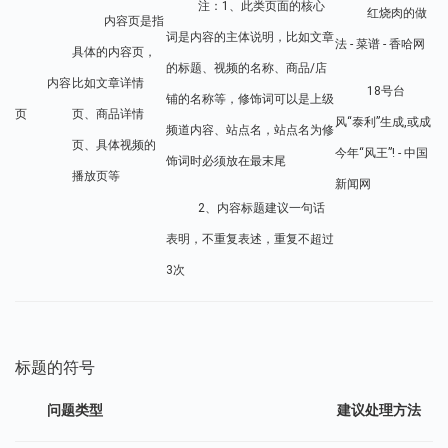
注：1、此类页面的核心
红烧肉的做
内容页是指
词是内容的主体说明，比如文章
法 - 菜谱 - 香哈网
具体的内容页，
的标题、视频的名称、商品/店
内容
比如文章详情
18号台
铺的名称等，修饰词可以是上级
页
页、商品详情
风“泰利”生成,或成
频道内容、站点名，站点名为修
页、具体视频的
今年“风王”! - 中国
饰词时必须放在最末尾
播放页等
新闻网
2、内容标题建议一句话
表明，不重复表述，重复不超过
3次
标题的符号
问题类型
建议处理方法