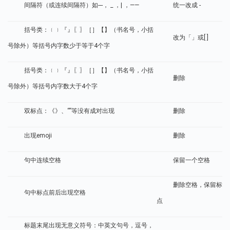
间隔符（或连续间隔符）如---， _ ，| ，——
统一改成 -
括号类：﹛﹜『』〖〗［］【】（书名号，小括
改为「」或[ ]
号除外）等括号内字数少于等于4个字
括号类：﹛﹜『』〖〗［］【】（书名号，小括
删除
号除外）等括号内字数大于4个字
双标点：《》、“”等没有成对出现
删除
出现emoji
删除
句中连续空格
保留一个空格
删除空格，保留标
句中标点前后出现空格
点
标题末尾出现无意义符号：中英文句号，逗号，