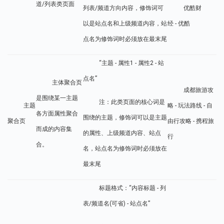
道/列表类页面
列表/频道方向内容，修饰词可
优酷财
以是站点名和上级频道内容，站
经 - 优酷
点名为修饰词时必须放在最末尾
“主题 - 属性1 - 属性2 - 站
点名”
主体聚合页
成都旅游攻
是围绕某一主题
注：此类页面的核心词是
主题
略 - 玩法路线 - 自
各方面属性聚合
围绕的主题，修饰词可以是主题
聚合页
由行攻略 - 携程旅
而成的内容集
的属性、上级频道内容、站点
行
合。
名，站点名为修饰词时必须放在
最末尾
标题格式：“内容标题 - 列
表/频道名(可省) - 站点名”