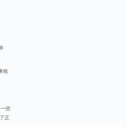
串
来收
是一些
了正