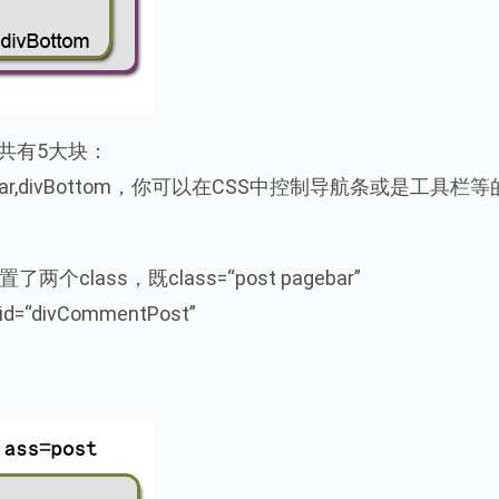
共有5大块：
ar,divSidebar,divBottom，你可以在CSS中控制导航条或是工具栏
个class，既class=“post pagebar”
vCommentPost”