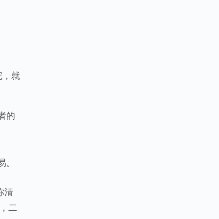
置完，就
作者的
容易。
你清
统，二